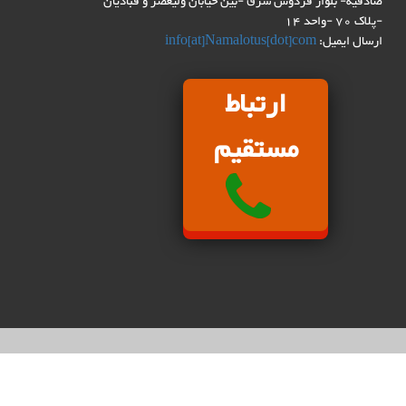
صادقیه- بلوار فردوس شرق -بین خیابان ولیعصر و قبادیان
-پلاک 70 -واحد 14
ارسال ایمیل:
info[at]Namalotus[dot]com
ارتباط
مستقیم